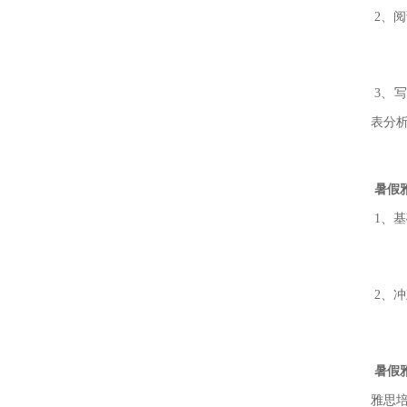
2、
3、
表分
暑假
1、
2、
暑假
雅思