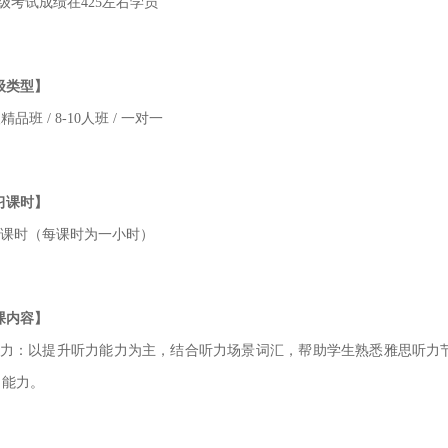
四级考试成绩在425左右学员
级类型】
精品班 / 8-10人班 / 一对一
习课时】
20课时（每课时为一小时）
课内容】
听力：以提升听力能力为主，结合听力场景词汇，帮助学生熟悉雅思听力
力能力。