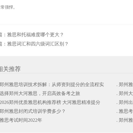
非常强悍。
篇：
雅思和托福难度哪个更大？
篇：
雅思词汇和四六级词汇区别？
相关推荐
. 郑州雅思培训技术拆解：从师资到提分的全流程实
. 郑
. 选择郑州大河雅思，开启高效备考之旅
. 郑
操
操
. 2026郑州优质雅思机构推荐榜 大河雅思精准提分
. 郑
. 郑州雅思封闭式培训学费多少？
. 雅思
. 雅思考试时间2022年
. 郑