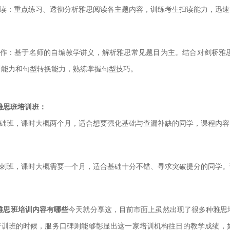
阅读：重点练习、透彻分析雅思阅读各主题内容，训练考生扫读能力，迅
写作：基于名师的自编教学讲义，解析雅思常见题目为主。结合对剑桥雅
析能力和
句型转换能力，熟练掌握句型技巧。
雅思班培训班：
基础班，课时大概两个月，适合想要强化基础与查漏补缺的同学，课程内
冲刺班，课时大概需要一个月，适合基础十分不错、寻求突破提分的同学
雅思班培训内容有哪些
今天就分享这，目前市面上虽然出现了很多种雅思
培训班的时候，服务口碑则能够彰显出这一家培训机构往日
的教学成绩，