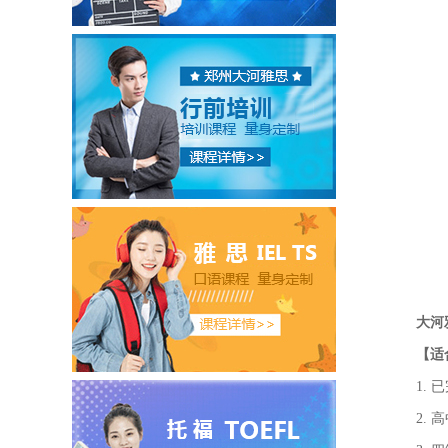
大河
【适
1. 
2. 