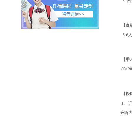
3. 
【班
3-6人
【学
80+
【授
1、
升听