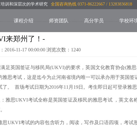
言培训和深层次的学术研究
全国咨询热线 0371-86222667 / 13283836818
课程介绍
师资团队
高分学员
学校环
VI来郑州了！-
：2016-11-17 00:00:00 浏览次数：1240
足英国签证与移民局(UKVI)的要求，英国文化教育协会(雅
的雅思考试，这是迄今为止河南省境内唯一可以承办用于英国签
了。 首场考试日期为2016年11月19日。考生即日起可登录雅思考试报名官网ht
思UKVI考试全称是英国签证及移民的雅思考试 ，英文名称是IELTS for UK
I。
UKVI考试的内容包含听力，阅读，写作及口语四项，考试
。