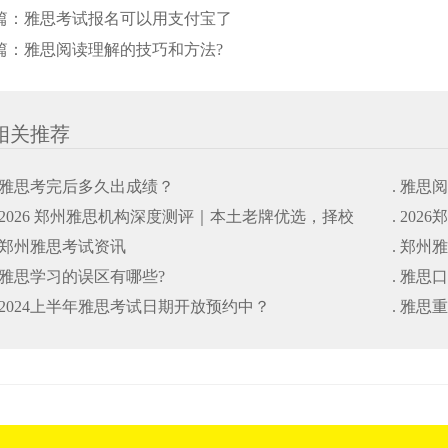
篇：
雅思考试报名可以用支付宝了
篇：
雅思阅读理解的技巧和方法?
相关推荐
. 雅思考完后多久出成绩？
. 雅思
. 2026 郑州雅思机构深度测评｜本土老牌优选，择校
. 20
. 郑州雅思考试资讯
. 郑州
避坑干货指南
. 雅思学习的误区有哪些?
. 雅思
. 2024上半年雅思考试日期开放预约中？
. 雅