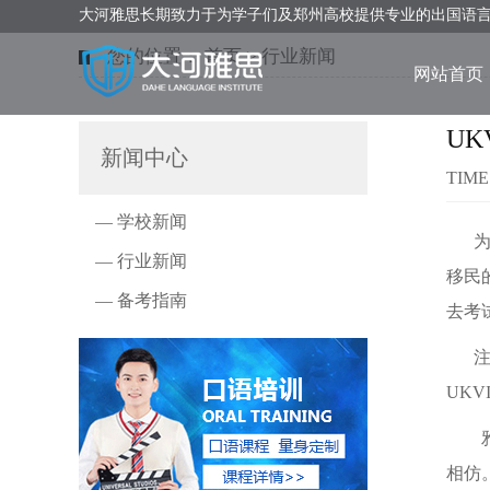
大河雅思长期致力于为学子们及郑州高校提供专业的出国语
您的位置：
首页
>
行业新闻
网站首页
UK
新闻中心
TIME
— 学校新闻
为满
— 行业新闻
移民
— 备考指南
去考试
注：雅
UKV
雅思
相仿