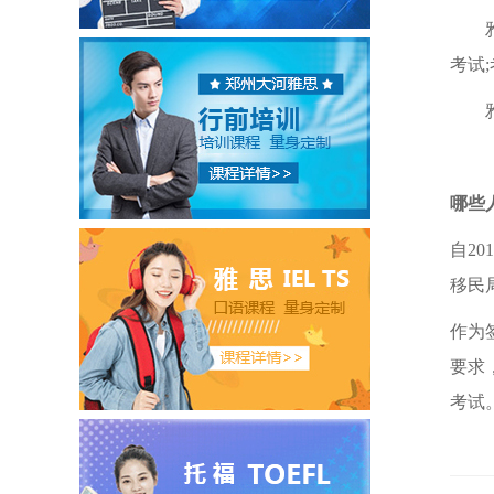
雅思
考试;
雅思
哪些
自2
移民
作为
要求
考试