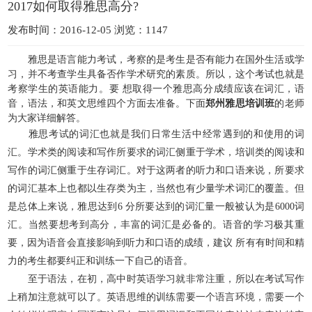
2017如何取得雅思高分?
发布时间：2016-12-05 浏览：1147
雅思是语言能力考试，考察的是考生是否有能力在国外生活或学
习，并不考查学生具备否作学术研究的素质。所以，这个考试也就是
考察学生的英语能力。要 想取得一个雅思高分成绩应该在词汇，语
音，语法，和英文思维四个方面去准备。下面
郑州雅思培训班
的老师
为大家详细解答。
雅思考试的词汇也就是我们日常生活中经常遇到的和使用的词
汇。学术类的阅读和写作所要求的词汇侧重于学术，培训类的阅读和
写作的词汇侧重于生存词汇。对于这两者的听力和口语来说，所要求
的词汇基本上也都以生存类为主，当然也有少量学术词汇的覆盖。但
是总体上来说，雅思达到6 分所要达到的词汇量一般被认为是6000词
汇。当然要想考到高分，丰富的词汇是必备的。语音的学习极其重
要，因为语音会直接影响到听力和口语的成绩，建议 所有有时间和精
力的考生都要纠正和训练一下自己的语音。
至于语法，在初，高中时英语学习就非常注重，所以在考试写作
上稍加注意就可以了。英语思维的训练需要一个语言环境，需要一个