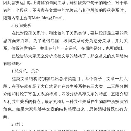
因此需要运用以上讲解的句间关系，辨析段落中句子的地位。对于单
独的一个段落，不考察在文章中的地位或与其他段落的段落关系时，
段落内部主要有Main Idea及Detail。
3.段间关系
在比对段落关系时，和比较句子关系类似，要从段落最主要的意
思方面来判断。为了通俗易懂，段间关系可分为总分关系，并列关
系。值得注意的是，并非在前的一定是总，在后的是分，也可颠倒。
已经告诉大家怎么分析托福文章的结构了，那么常见的文章结构
有哪些呢?
1.总分总、总分
这类文章结构特别容易出总结类题目，举个例子，文章一共六
段，在开头就介绍了大自然界存在共生关系并有三大类，二三段分别
介绍和讨论了寄生关系的特点，四段分析共存关系的特点，五段介绍
互利共生关系的特点，最后则概括三种共生关系在生物群中所扮演的
角色。如果大家能够将文章的结构整理出来，思路清晰解题也有方
向。
2.对比