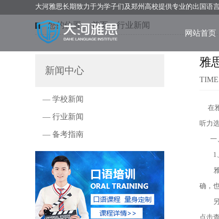
大河雅思长期致力于为学子们及郑州高校提供专业的出国语
您的位置：
首页
>
行业新闻
网站首页
雅
新闻中心
TIME
— 学校新闻
在雅
— 行业新闻
听力
— 备考指南
一、
1、
雅思听
确，
另一
点击