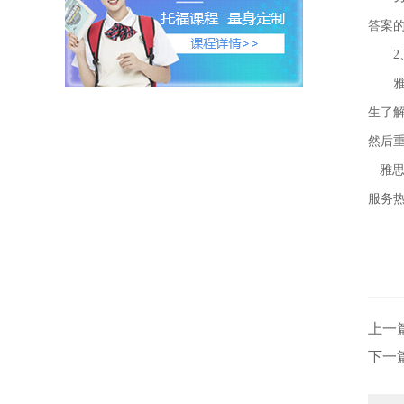
答案
2、
雅思
生了
然后
雅思
服务
上一
下一