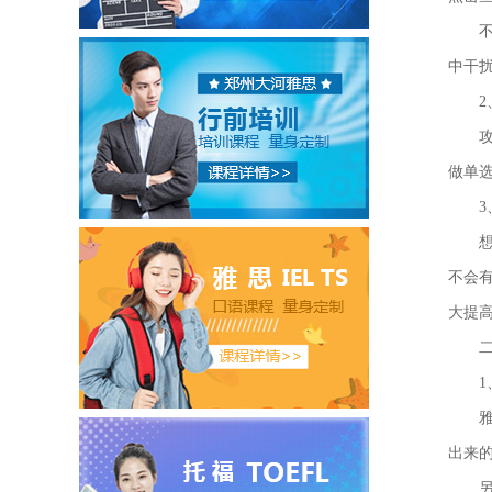
不管
中干
2、
攻克
做单
3、
想要
不会
大提
二、
1、
雅思
出来
另外