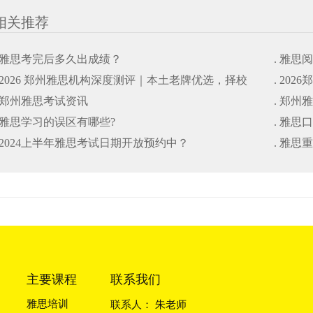
相关推荐
. 雅思考完后多久出成绩？
. 雅思
. 2026 郑州雅思机构深度测评｜本土老牌优选，择校
. 20
. 郑州雅思考试资讯
. 郑州
避坑干货指南
. 雅思学习的误区有哪些?
. 雅思
. 2024上半年雅思考试日期开放预约中？
. 雅
主要课程
联系我们
雅思培训
联系人： 朱老师