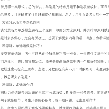
是哪一类形式，总的来说，单选题的特点是题干和选项都较长，而且阅
扰信息多，且正确答案往往以间接信息出现。总之，考生在备考过程中一
攻克雅思听力单选题原则
雅思听力单选题主要有三个原则，即部分对应原则、并列排除原则以及
选题时多多留心，定会有所改进。想要了解更多内容的话，请点击查看详
雅思听力单选题做题技巧：
突破单选题，考生可以从两个解题技巧着手准备。一是抓住文章中的关
有同意变化，也比较容易定位。预测是提高做题效率的一个很好的策略，
高做题速度与提高正确率。当然，分数的提高离不开平时的练习，考生要
雅思听力多选题：
雅思听力多选题介绍
听力多选题按照出题的形式可分成两类，即多选一和多选多。前者是常
的句子或是细节，考生只要用心备考，就不成问题。点击查看详情
，考生也要熟悉了解多选题的特点，以便更好的准备。特点共有两点，