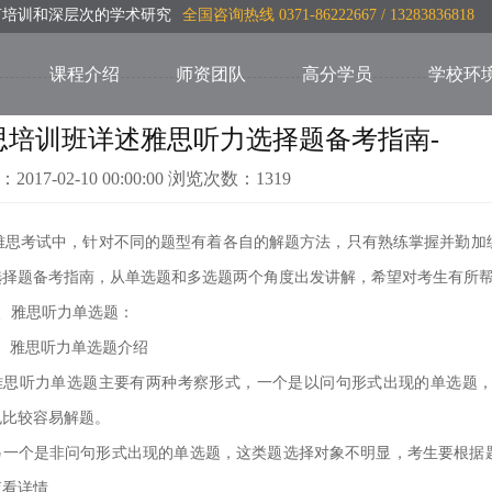
言培训和深层次的学术研究
全国咨询热线 0371-86222667 / 13283836818
课程介绍
师资团队
高分学员
学校环
思培训班详述雅思听力选择题备考指南-
：2017-02-10 00:00:00 浏览次数：1319
思考试中，针对不同的题型有着各自的解题方法，只有熟练掌握并勤加
选择题备考指南，从单选题和多选题两个角度出发讲解，希望对考生有所
雅思听力单选题：
雅思听力单选题介绍
力单选题主要有两种考察形式，一个是以问句形式出现的单选题，题中常常出
也比较容易解题。
个是非问句形式出现的单选题，这类题选择对象不明显，考生要根据题
查看详情