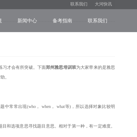
联系我们
大河快讯
境
新闻中心
备考指南
联系我们
练习才会有所突破。下面
郑州雅思培训班
为大家带来的是雅思
帮助。
现(who， when， what等)，所以选择对象比较明
目和选项意思寻找题目意思。相对于第一种，有一定难度。