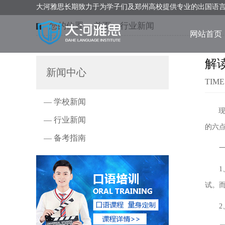
大河雅思长期致力于为学子们及郑州高校提供专业的出国语
您的位置：
首页
>
行业新闻
网站首页
解
新闻中心
TIME
— 学校新闻
现今
— 行业新闻
的六
— 备考指南
一、
1、
试。而
2、