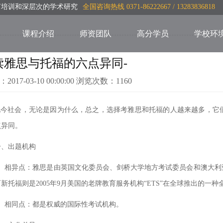
言培训和深层次的学术研究
全国咨询热线 0371-86222667 / 13283836818
课程介绍
师资团队
高分学员
学校环
读雅思与托福的六点异同-
：2017-03-10 00:00:00 浏览次数：1160
社会，无论是因为什么，总之，选择考雅思和托福的人越来越多，它们
点异同。
出题机构
相异点：雅思是由英国文化委员会、剑桥大学地方考试委员会和澳大利
新托福则是2005年9月美国的老牌教育服务机构“ETS”在全球推出的一
相同点：都是权威的国际性考试机构。