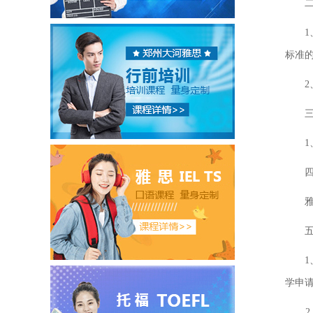
二、
1、
标准
2、
三、
1、
四、
雅思
五、
1、
学申
2、