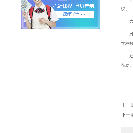
睐。
六、
雅思
学校
通过
帮助
上一
下一