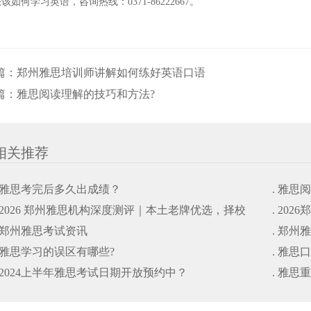
该如何学习英语，咨询热线：0371-86222667。
篇：
郑州雅思培训师讲解如何练好英语口语
篇：
雅思阅读理解的技巧和方法?
相关推荐
. 雅思考完后多久出成绩？
. 雅思
. 2026 郑州雅思机构深度测评｜本土老牌优选，择校
. 20
. 郑州雅思考试资讯
. 郑州
避坑干货指南
. 雅思学习的误区有哪些?
. 雅思
. 2024上半年雅思考试日期开放预约中？
. 雅