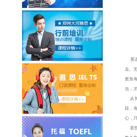
英语
去。
更加
当，
从简
段，
心，
若您