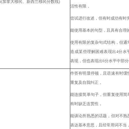
5(
加拿大移民、新西兰移民分数线
)
活性有限，
尝试进行改述，但有时成功有时
能使用基本的句型，且具有合理
使用有限的复杂句式结构，但通
造成某些理解困难表现出
4
分水
表现，但也表现出
6
分水平中部分
作答有明显停顿，且语速有时缓
重复及自我纠正，
能连接简单句子，但重复使用简
有时缺乏连贯性，
能谈论所熟悉的话题，但对不熟
表达基本意思，且经常用词不当