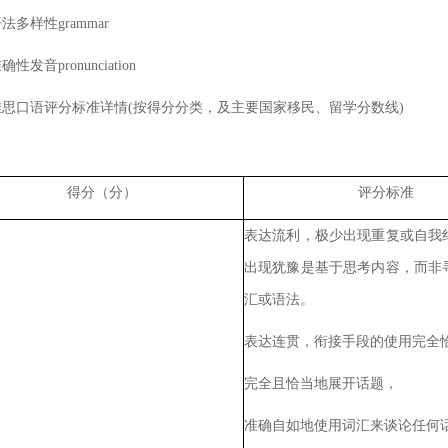
样性grammar
音pronunciation
口语评分标准详情(按得分分类，及主要国家移民、留学分数线)
得分（分）
评分标准
表达流利，极少出现重复或自我
出现犹豫是基于思考内容，而非
汇或语法。
表达连贯，衔接手段的使用完全
完全且恰当地展开话题，
准确自如地使用词汇来谈论任何