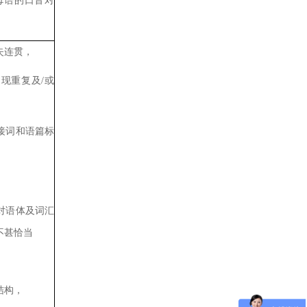
母语的口音对
失连贯，
出现重复及
/
或
接词和语篇标
对语体及词汇
不甚恰当
结构，