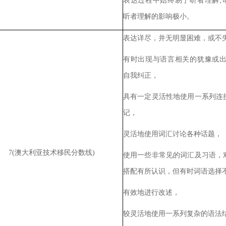
表达过程中始终易于听者理解
;
听者理解的影响极小。
表达详尽，并无明显困难，或不
有时出现与语言相关的犹豫或
自我纠正，
具有一定灵活性地使用一系列连
记，
灵活地使用词汇讨论各种话题，
7(
澳大利亚技术移民分数线
)
使用一些非常见的词汇及习语，
搭配有所认识，但有时词语选择
有效地进行改述，
较灵活地使用一系列复杂的语法