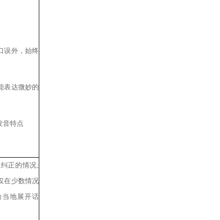
口误外，始终
能表达微妙的
发音特点
我纠正的情况
;
仅在少数情况
恰当地展开话