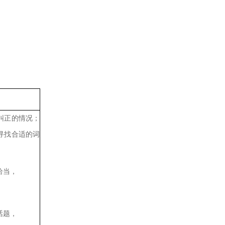
纠正的情况；
寻找合适的词
恰当，
话题，