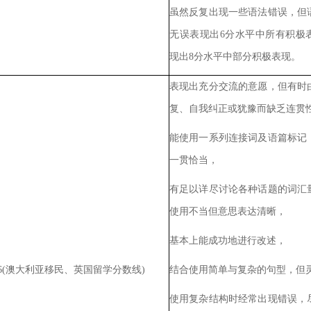
虽然反复出现一些语法错误，但
无误表现出
6
分水平中所有积极
现出
8
分水平中部分积极表现。
表现出充分交流的意愿，但有时
复、自我纠正或犹豫而缺乏连贯
能使用一系列连接词及语篇标记
一贯恰当，
有足以详尽讨论各种话题的词汇
使用不当但意思表达清晰，
基本上能成功地进行改述，
6(
澳大利亚移民、英国留学分数线
)
结合使用简单与复杂的句型，但
使用复杂结构时经常出现错误，