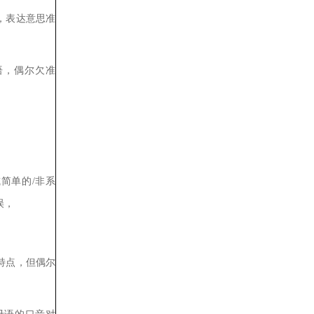
，表达意思准
语，偶尔欠准
或简单的
/
非系
误，
特点，但偶尔