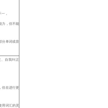
不一，
能力，但不能
部分单词或音
。
复、自我纠正
，
，但在进行更
使用词汇的灵