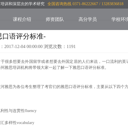
言培训和深层次的学术研究
全国咨询热线 0371-86222667 / 13283836818
课程介绍
师资团队
高分学员
学校环
思口语评分标准-
：2017-12-04 00:00:00 浏览次数：1191
很多想要去外国留学或者想要去外国定居的人们来说，一口流利的英语
郑州雅思培训机构将带领大家一起了解一下雅思口语评分标准。
雅思为各位考生整理了考官们的雅思口语评分标准，主要从以下四个方
与连贯性fluency
样性vocabulary