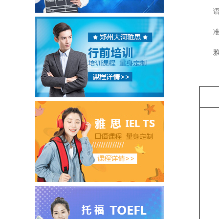
语法多
准确性发
雅思