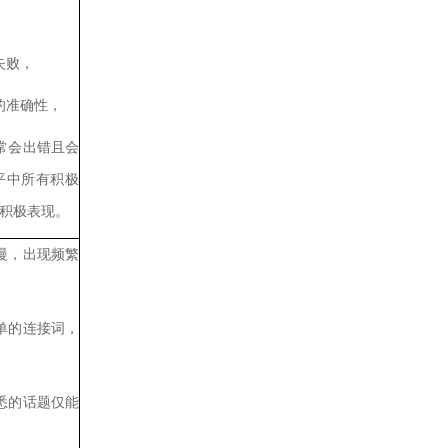
失败，
的准确性，
常会出错且会
平中所有积极
积极表现。
慢，出现频繁
单的连接词，
悉的话题仅能
，