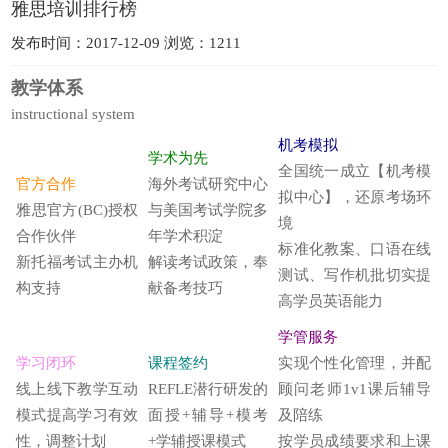
雅思培训排行榜
发布时间：2017-12-09 浏览：1211
教学体系
instructional system
机考模拟
学术为先
全国统一成立【机考模
官方合作
海外考试研究中心
拟中心】，还原考场环
雅思官方(BC)授权
与美国考试学院多
境
合作伙伴
年学术积淀
标准化教案、口语在线
新托福考试主办机
解读考试政策，奉
测试、写作机批切实提
构支持
献备考技巧
高学员英语能力
学管服务
学习闭环
课程签约
实现个性化管理，并配
线上线下教学互动
REFLE潜行研发的
顾问老师1v1课后辅导
模式提高学习有效
面授+辅导+模考
及陪练
性，调整计划
+学辅授课模式
按学员成绩要求和上课