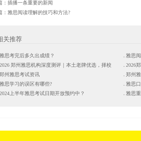
篇：
插播一条重要的新闻
篇：
雅思阅读理解的技巧和方法?
相关推荐
. 雅思考完后多久出成绩？
. 雅思
. 2026 郑州雅思机构深度测评｜本土老牌优选，择校
. 20
. 郑州雅思考试资讯
. 郑州
避坑干货指南
. 雅思学习的误区有哪些?
. 雅思
. 2024上半年雅思考试日期开放预约中？
. 雅