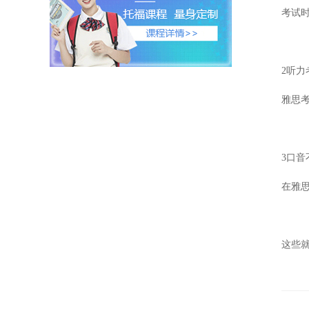
考试
2
听力
雅思
3
口音
在雅
这些