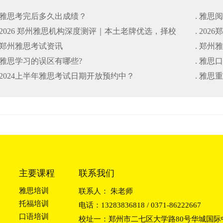
. 雅思考完后多久出成绩？
. 雅思
. 2026 郑州雅思机构深度测评｜本土老牌优选，择校
. 20
. 郑州雅思考试资讯
. 郑州
避坑干货指南
. 雅思学习的误区有哪些?
. 雅思
. 2024上半年雅思考试日期开放预约中？
. 雅
主要课程
联系我们
雅思培训
联系人： 朱老师
托福培训
电话：13283836818 / 0371-86222667
口语培训
校址一：郑州市二七区大学路80号华城国际中