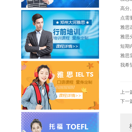
高分
点需
雅思
雅思
短期
雅思
我希
上一
下一