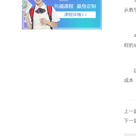
3.
从教
4.
程的
以上
成本
上一
下一