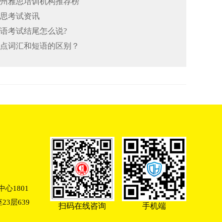
26郑州雅思培训机构推荐榜
雅思考试资讯
口语考试结尾怎么说?
思重点词汇和短语的区别？
心1801
3层639
扫码在线咨询
手机端