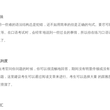
法
用一些难的语法结构总是犯错，还不如用简单的但是正确的句式。要尽可
数等。在口语考试时，会经常地说到一些过去的事情
，所以你在练习口语
以了。
流利度
在考官问你问题的时候，你可以很流畅地回答，期间没有明显停顿或没有
问题，这里建议考生可以通过阅读文章来进行。考生可以选择
大量 的跟雅
磨滑溜了。
汇