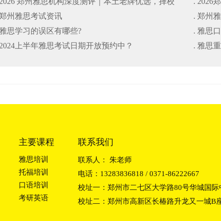
. 2026 郑州雅思机构深度测评｜本土老牌优选，择校
. 20
. 郑州雅思考试资讯
. 郑州
避坑干货指南
. 雅思学习的误区有哪些?
. 雅思
. 2024上半年雅思考试日期开放预约中？
. 雅
主要课程
联系我们
雅思培训
联系人： 朱老师
托福培训
电话：13283836818 / 0371-86222667
口语培训
校址一：郑州市二七区大学路80号华城国际中
考研英语
校址二：郑州市高新区长椿路升龙又一城B座2