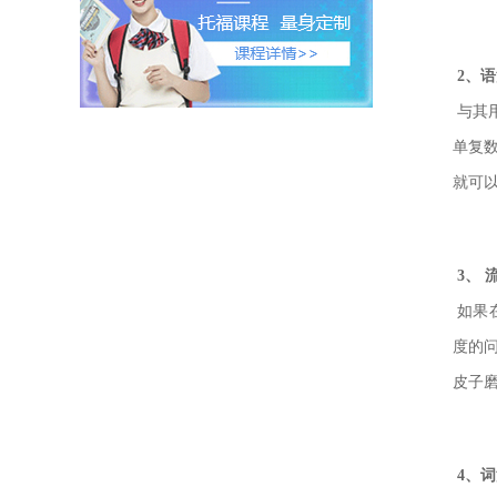
2、语
与其
单复
就可
3、 
如果
度的
皮子
4、词