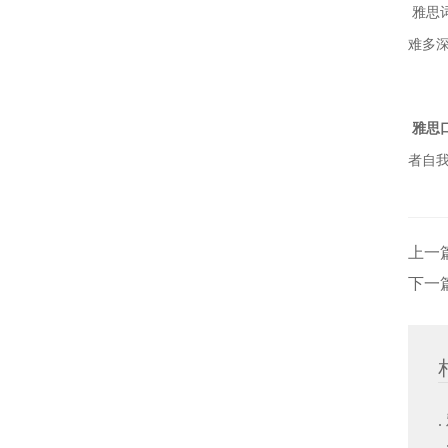
雅思
难多深
雅思
者自
上一
下一