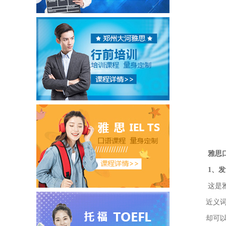
雅思
1、发
这是
近义
却可