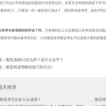
词汇可以分不同类别的话题进行补充和记忆，在语言没有错的前提下尽可
奥的词 汇，只要说一些一般的语汇就ok了，因
为即使是考官，他在平时
口语评分标准细则你学会了吗
，只有做到以上几点雅思口语考试是没问题
我重复等问题会被考官扣分，大河雅思老师建议考生可以选
择大量的跟雅
篇：
雅思成绩6.0怎么样？是什么水平？
篇：
雅思阅读理解的技巧和方法?
相关推荐
. 雅思考完后多久出成绩？
. 雅思