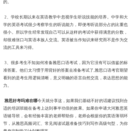
的。
2、学校长期以来在英语教学中忽视学生听说技能的培养。中学和大
学的英语考试很少考察学生的听说能力，即便考听说部分占的比重也
很小。所以学生经常发现自己可以从这样的考试中获得满意的分数，
却很难张口与英语本族人交流。英语被当作知识来研究而不是作为交
流的工具来习得。
3、很多考生不知如何准备雅思口语考试，因为它没有可以借鉴的标
准答案。他们太习惯于用背好的答案去准备考试了,雅思口语考官期望
看到的是考生用逻辑清晰，意义明确的语言自然交流，表达思想
的能
力。
雅思好考吗难在哪
今天就分享这，如果我们基础不好的话建议找到合
适的培训班能在备考上达到事半功倍的效果。
如果你申请大河雅思英
语辅导班，会有经验丰富的老师帮助你，老师会根据你的英语薄弱
环
节，从雅思高频词汇、常见阅读试题准备技巧到写作高级句型，为你