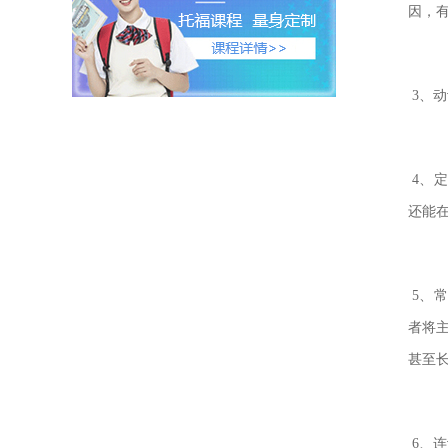
因，
3、
4、
还能
5、
者将
甚至
6、连词