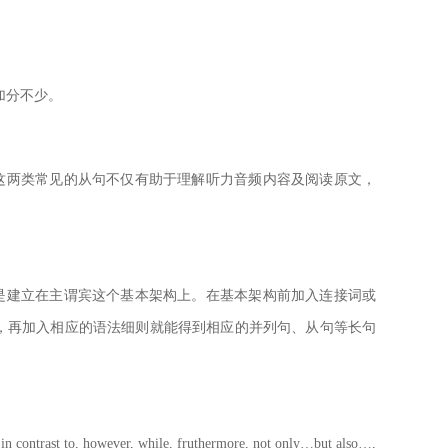
加分不少。
这两类常见的从句不仅有助于理解听力音频内容及阅读原文，
是建立在主谓宾这个基本架构上。在基本架构前加入连接词或
，再加入相应的语法细则就能得到相应的并列句、从句等长句
ever, while, fruthermore, not only…but also…,