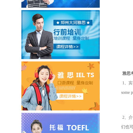
雅思
1、
some pe
2、介
们也可