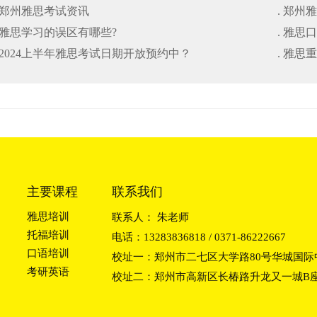
. 郑州雅思考试资讯
. 郑州
避坑干货指南
. 雅思学习的误区有哪些?
. 雅思
. 2024上半年雅思考试日期开放预约中？
. 雅
主要课程
联系我们
雅思培训
联系人： 朱老师
托福培训
电话：13283836818 / 0371-86222667
口语培训
校址一：郑州市二七区大学路80号华城国际中
考研英语
校址二：郑州市高新区长椿路升龙又一城B座2