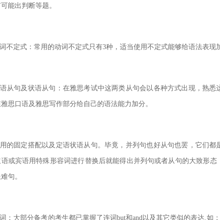
有可能出判断等题。
动词不定式：常用的动词不定式只有3种，适当使用不定式能够给语法表现
定语从句及状语从句：在雅思考试中这两类从句会以各种方式出现，熟悉
在雅思口语及雅思写作部分给自己的语法能力加分。
常用的固定搭配以及定语状语从句。毕竟，并列句也好从句也罢，它们都
主语或宾语用特殊形容词进行替换后就能得出并列句或者从句
的大致形态
长难句。
：大部分备考的考生都已掌握了连词but和and以及其它类似的表达,如：in contrast to, how