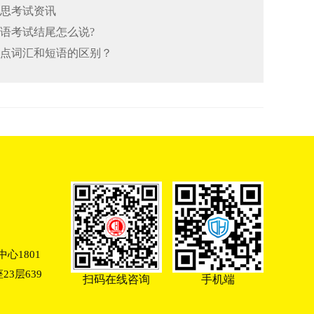
雅思考试资讯
口语考试结尾怎么说?
思重点词汇和短语的区别？
心1801
3层639
扫码在线咨询
手机端