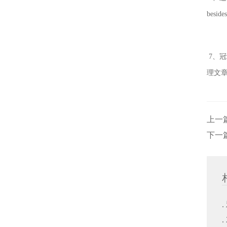
bes
7、冠
理文
上一
下一