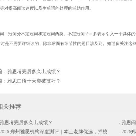
ides等对提高阅读速度以及生单词
的处理的辅助作用。
词：冠词分不定冠词和定冠词两类。不定冠词a/an 多表示引入一个具
章时是不需要详细读的，除非后面有细节性的题目涉及到
。如过多关注这
篇：
雅思考完后多久出成绩？
篇：
雅思口语十天突破技巧？
相关推荐
. 雅思考完后多久出成绩？
. 雅思
. 2026 郑州雅思机构深度测评｜本土老牌优选，择校
. 20