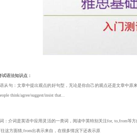
考试语法知识点：
宾语从句：文章中提出观点的好句型，无论是你自己的观点还是文章中原来给
ople think/agree/suggest/insist that...
词：介词是英语中应用灵活的一类词，阅读中英特别关注for, to,fr
往这方面猜;from出表示来自，在很多情况下还表示原