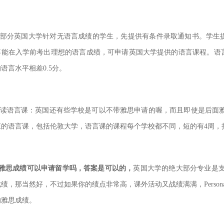
大部分英国大学针对无语言成绩的学生，先提供有条件录取通知书。学生
不能在入学前考出理想的语言成绩，可申请英国大学提供的语
言课程。语
语言水平相差0.5分。
配读语言课：英国还有些学校是可以不带雅思申请的喔，而且即使是后面雅
应的语言课，包括伦敦大学，语言课的
课程每个学校都不同，短的有4周，
雅思成绩可以申请留学吗，答案是可以的，
英国大学的绝大部分专业是支
成绩，那当然好，不过如果你的绩点非常高，课外活动又战
绩满满，Pers
的雅思成绩。