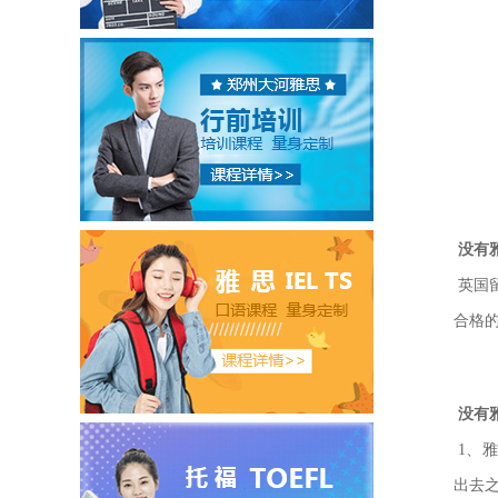
没有
英国
合格
没有
1、
出去之