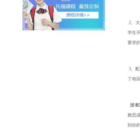
2、
学生
要求的
3、
了相
没有
雅思
到你