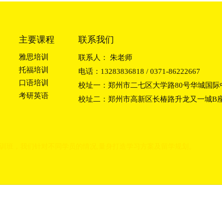
主要课程
联系我们
雅思培训
联系人： 朱老师
托福培训
电话：13283836818 / 0371-86222667
口语培训
校址一：郑州市二七区大学路80号华城国际中
考研英语
校址二：郑州市高新区长椿路升龙又一城B座2
训班
，我们
针对不同学员的情况,量身打造学习方
案及留学规划。