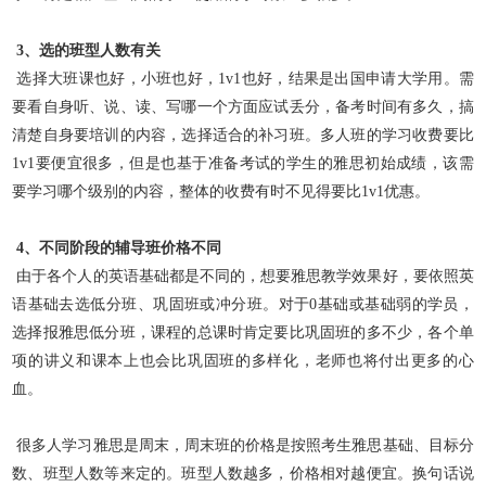
3、选的班型人数有关
选择大班课也好，小班也好，1v1也好，结果是出国申请大学用。需
要看自身听、说、读、写哪一个方面应试丢分，备考时间有多久，搞
清楚自身要培训的内容，选择适合的补习班。多人班的学习收费要比
1v1要便宜很多，但是也基于准备考试的学生的雅思初始成绩，该需
要学习哪个级别的内容，整体的收费有时不见得要比1v1优惠。
4、不同阶段的辅导班价格不同
由于各个人的英语基础都是不同的，想要雅思教学效果好，要依照英
语基础去选低分班、巩固班或冲分班。对于0基础或基础弱的学员，
选择报雅思低分班，课程的总课时肯定要比巩固班的多不少，各个单
项的讲义和课本上也会比巩固班的多样化，老师也将付出更多的心
血。
很多人学习雅思是周末，周末班的价格是按照考生雅思基础、目标分
数、班型人数等来定的。班型人数越多，价格相对越便宜。换句话说