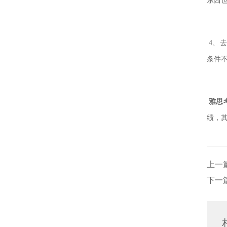
东西
4、
条件
雅思
绩，
上一
下一