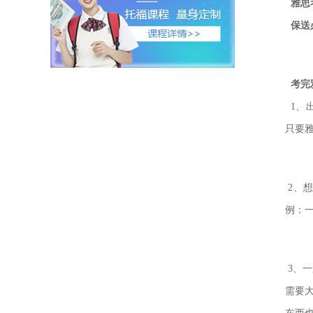
雅思
保送
考完
1、
只要
2、
例：一
3、一
需要大