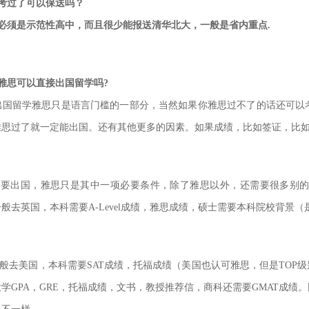
考过了可以保送吗？
必须是
示范性高中，而且很少能报送清华北大，一般是省内重点.
雅思可以直接出国留学吗?
出国留学雅思只是语言门槛的一部分，当然如果你雅思过不了的话还可以
雅思过了就一定能出国。还有其他更多的因素。如果成绩，
比如签证，比
想要出国，雅思只是其中一项必要条件，除了雅思以外，还需要很多别
般去英国，本科需要A-Level成绩，雅思成绩，硕士需要本科
院校背景（是
般去美国，本科需要SAT成绩，托福成绩（美国也认可雅思，但是TOP
学GPA，GRE，托福成绩，文书，教授推荐信，商科还需要
GMAT成绩