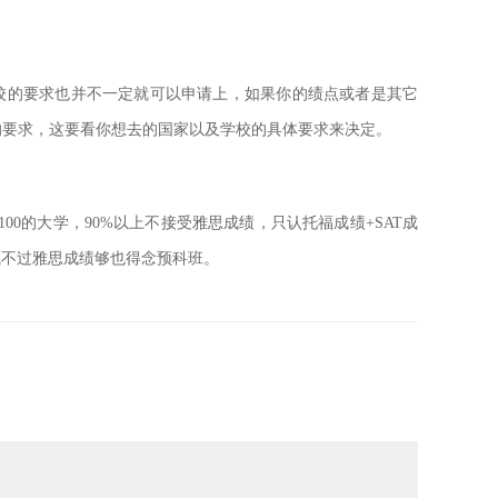
校的要求也并不一定就可以申请上，如果你的绩点或者是其它
的要求，这要看你想去的国家以及学校的具体要求来决定。
00的大学，90%以上不接受雅思成绩，只认托福成绩+SAT成
试不过雅思成绩够也得念预科班。