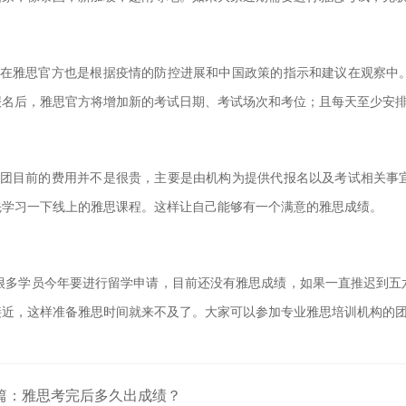
现在雅思官方也是根据疫情的防控进展和中国政策的指示和建议在观察中
报名后，雅思官方将增加新的考试日期、考试场次和考位；且
每天至少安
考团目前的费用并不是很贵，主要是由机构为提供代报名以及考试相关事
先学习一下线上的雅思课程。这样让自己能够有一个满意的雅
思成绩。
很多学员今年要进行留学申请，目前还没有雅思成绩，如果一直推迟到五
接近，这样准备雅思时间就来不及了。大家可以参加专业雅
思培训机构的团
篇：
雅思考完后多久出成绩？