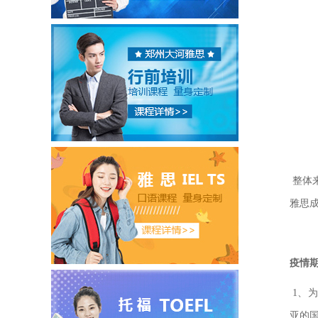
整体
雅思
疫情
1、
亚的