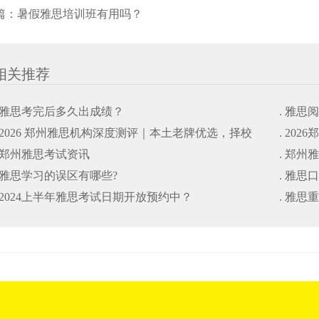
篇：
暑假雅思培训班有用吗？
相关推荐
. 雅思考完后多久出成绩？
. 雅思
. 2026 郑州雅思机构深度测评｜本土老牌优选，择校
. 20
. 郑州雅思考试资讯
. 郑州
避坑干货指南
. 雅思学习的误区有哪些?
. 雅思
. 2024上半年雅思考试日期开放预约中？
. 雅