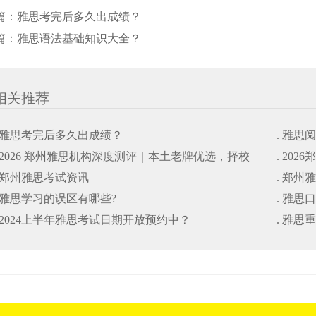
篇：
雅思考完后多久出成绩？
篇：
雅思语法基础知识大全？
相关推荐
. 雅思考完后多久出成绩？
. 雅思
. 2026 郑州雅思机构深度测评｜本土老牌优选，择校
. 20
. 郑州雅思考试资讯
. 郑州
避坑干货指南
. 雅思学习的误区有哪些?
. 雅思
. 2024上半年雅思考试日期开放预约中？
. 雅