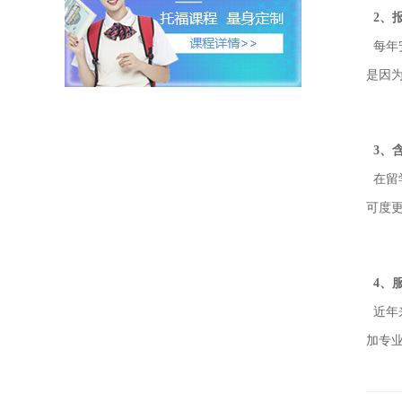
2、
每年
是因
3、
在留
可度
4、
近年
加专