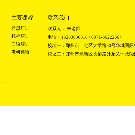
主要课程
联系我们
雅思培训
联系人： 朱老师
托福培训
电话：13283836818 / 0371-86222667
口语培训
校址一：郑州市二七区大学路80号华城国际中
考研英语
校址二：郑州市高新区长椿路升龙又一城B座2
训班
，我们
针对不同学员的情况,量身打造学习方
案及留学规划。