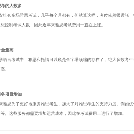
报考的人数多
安排40多场雅思考试，几乎每个月都有，但就算这样，考位依然很紧张，
为想控制考试人数，因此近年来
雅思考试费用一直在上涨。
含金量高
学语言考试中，雅思和托福可以说是金字塔顶端的存在了，绝大多数考生
更高。
服务项目增加
来雅思为了更好地服务雅思考生，加大了对雅思考生的支持力度。例如优
业等。这些服务都需要增加运营
成本，因此在考试费用上进行了增加。