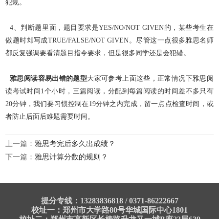
犯规。
4、判断题里面，题目要求是YES/NO/NOT GIVEN的，某些考生在
做题时却写成TRUE/FALSE/NOT GIVEN。尽管这一点很多雅思名师
都反复强调要看清题目指令要求，但是很多同学
还是会犯错。
雅思阅读容易出错的题型
大家可参考上面这些，正常情况下雅思阅
读考试时间1个小时，三篇阅读，分配到每篇阅读的时间差不多只有
20分钟，我们要习惯控制在19分钟之内完成
，留一点点检查时间，或
者防止后面后难题需要时间。
上一篇：
雅思考完后多久出成绩？
下一篇：
雅思计算分数的规则？
提分专线：13283836818 / 0371-86222667
校址一：郑州市大学路80号华城国际中心1801