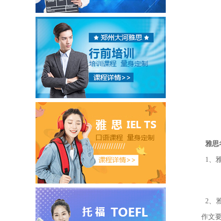
雅思
1、
2、
作文要