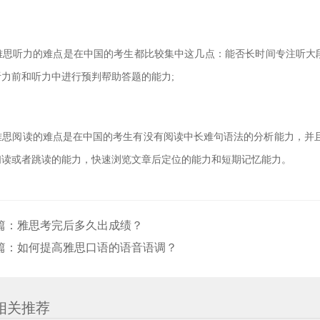
雅思听力的难点是在中国的考生都比较集中这几点：能否长时间专注听大
听力前和听力中进行预判帮助答题
的能力;
雅思阅读的难点是在中国的考生有没有阅读中长难句语法的分析能力，并且
扫读或者跳读的能力，快速浏览
文章后定位的能力和短期记忆能力。
篇：
雅思考完后多久出成绩？
篇：
如何提高雅思口语的语音语调？
相关推荐