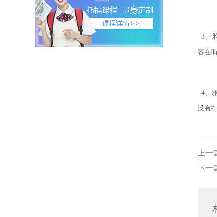
3、
容在
4、
没有
上一
下一