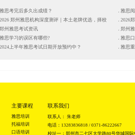
. 雅思考完后多久出成绩？
. 雅思
. 2026 郑州雅思机构深度测评｜本土老牌优选，择校
. 20
. 郑州雅思考试资讯
. 郑州
避坑干货指南
. 雅思学习的误区有哪些?
. 雅思
. 2024上半年雅思考试日期开放预约中？
. 雅
主要课程
联系我们
雅思培训
联系人： 朱老师
托福培训
电话：13283836818 / 0371-86222667
口语培训
校址一：郑州市二七区大学路80号华城国际中