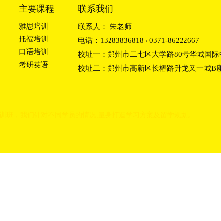
主要课程
联系我们
雅思培训
联系人： 朱老师
托福培训
电话：13283836818 / 0371-86222667
口语培训
校址一：郑州市二七区大学路80号华城国际中
考研英语
校址二：郑州市高新区长椿路升龙又一城B座2
训班
，我们
针对不同学员的情况,量身打造学习方
案及留学规划。