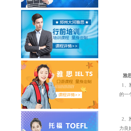
雅思
1、
的一
2、
力良