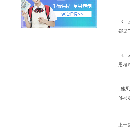
3、
都是
4、
思考
雅思
够被
上一