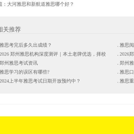
篇：
大河雅思和新航道雅思哪个好？
相关推荐
. 雅思考完后多久出成绩？
. 雅思
. 2026 郑州雅思机构深度测评｜本土老牌优选，择校
. 20
. 郑州雅思考试资讯
. 郑州
避坑干货指南
. 雅思学习的误区有哪些?
. 雅思
. 2024上半年雅思考试日期开放预约中？
. 雅