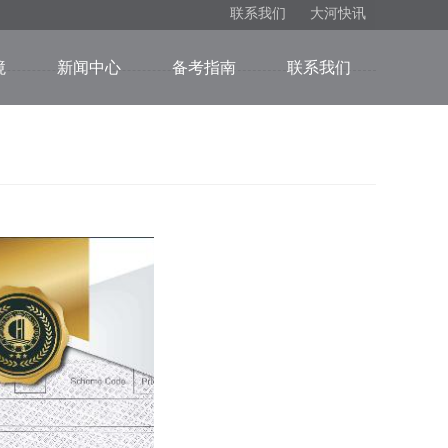
联系我们
大河快讯
境
新闻中心
备考指南
联系我们