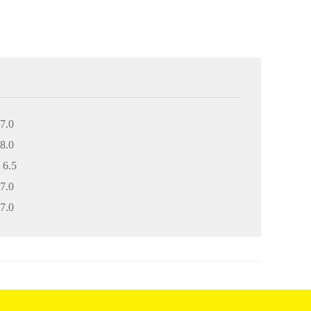
7.0
8.0
6.5
7.0
7.0