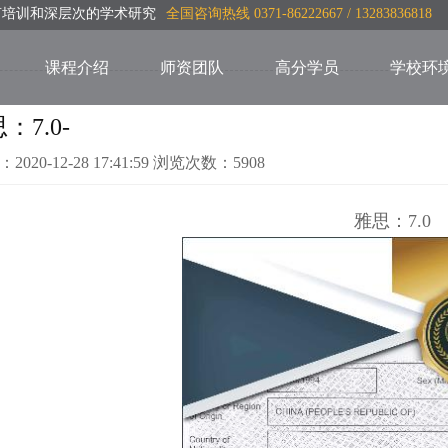
言培训和深层次的学术研究
全国咨询热线 0371-86222667 / 13283836818
课程介绍
师资团队
高分学员
学校环
：7.0-
：2020-12-28 17:41:59 浏览次数：5908
雅思：7.0