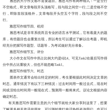
雅思的大小作文都不需要题目。雅思写作有两种格式：一是空行
不空格式，即文章每段开头顶格写，段与段之间空一行;二是空格不空
行，即除首段顶格外，文章每段开头空五个字符，段与段之间不空
行。
雅思写作细节四、机经
雅思考试是非常系统而且专业的语言水平测试，它有着庞大的题
库，有些题目也会重复出现，所以考生可以通过了解以往考题，即机
经充分把握写作题型、话题等，为考试做好充分准备。
雅思写作细节五、评分
大小作文在写作中所占比例大约是6比4。可见Task2在最后写作得
分中所占比重较大，但也不能忽略Task1。
雅思写作细节六、时态
图表作文通常会给出特定的时间，考生要根据此时间决定文章的
时态。通常情况下有以下三种情况：过去时间用一般过去式，现在时
间或没给出时间用一般现在式，预测用一般将来式。议论文根据内容
确定时态。
有关雅思写作需要注意的六个细节就给大家分享到这里了，想要
了解更多相关资讯的朋友，可以随时拨打电话热线咨询我们，也可以