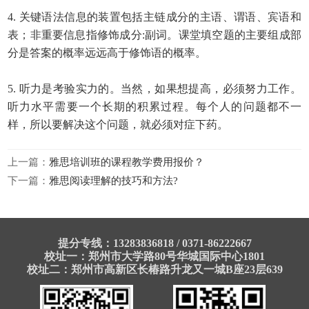
4.
关键语法信息的装置包括主链成分的主语、谓语、宾语和
表；非重要信息指修饰成分
:
副词。课堂填空题的主要组成部
分是答案的概率远远高于修饰语的概率。
5.
听
力
是考验
实力的
。当然，如果想提高，必须努力工作。
听力水平需要一个长期的积累过程。每个人的问题都不一
样，所以要解决这个问题，就必须对症下药。
上一篇：
雅思培训班的课程教学费用报价？
下一篇：
雅思阅读理解的技巧和方法?
提分专线：13283836818 / 0371-86222667
校址一：郑州市大学路80号华城国际中心1801
校址二：郑州市高新区长椿路升龙又一城B座23层639