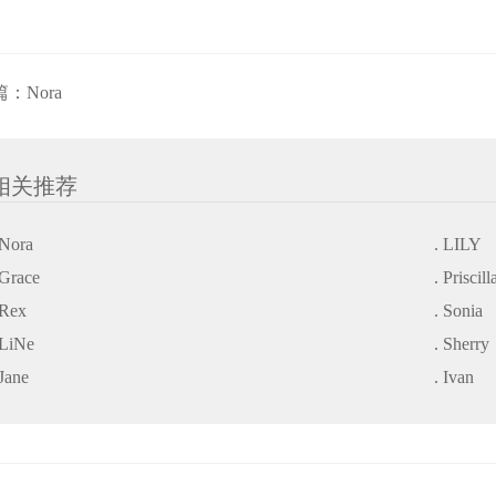
篇：
Nora
相关推荐
 Nora
. LILY
 Grace
. Priscill
 Rex
. Sonia
 LiNe
. Sherry
 Jane
. Ivan