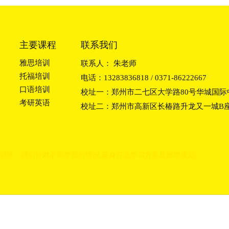
主要课程
联系我们
雅思培训
联系人： 朱老师
托福培训
电话：13283836818 / 0371-86222667
口语培训
校址一：郑州市二七区大学路80号华城国际中
考研英语
校址二：郑州市高新区长椿路升龙又一城B座2
训班
，我们
针对不同学员的情况,量身打造学习方
案及留学规划。