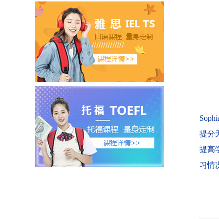
Soph
提分
提高
习情