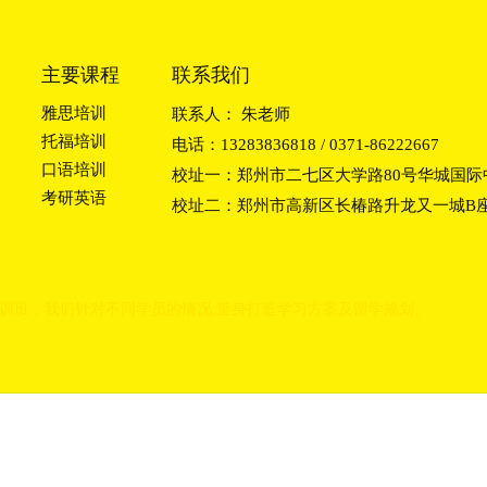
主要课程
联系我们
雅思培训
联系人： 朱老师
托福培训
电话：13283836818 / 0371-86222667
口语培训
校址一：郑州市二七区大学路80号华城国际中
考研英语
校址二：郑州市高新区长椿路升龙又一城B座2
训班
，我们
针对不同学员的情况,量身打造学习方
案及留学规划。