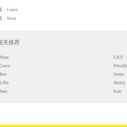
篇：
Grace
篇：
Nora
相关推荐
 Nora
. LILY
 Grace
. Priscill
 Rex
. Sonia
 LiNe
. Sherry
 Jane
. Ivan