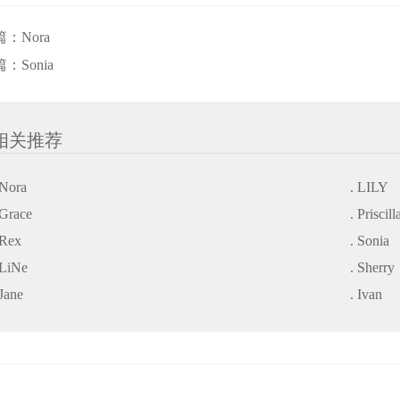
篇：
Nora
篇：
Sonia
相关推荐
 Nora
. LILY
 Grace
. Priscill
 Rex
. Sonia
 LiNe
. Sherry
 Jane
. Ivan