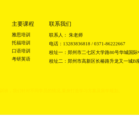
主要课程
联系我们
雅思培训
联系人： 朱老师
托福培训
电话：13283836818 / 0371-86222667
口语培训
校址一：郑州市二七区大学路80号华城国际中
考研英语
校址二：郑州市高新区长椿路升龙又一城B座2
训班
，我们
针对不同学员的情况,量身打造学习方
案及留学规划。