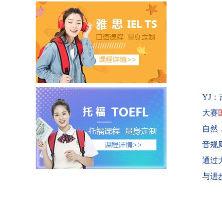
YJ
大赛
自然
音规
通过
与进