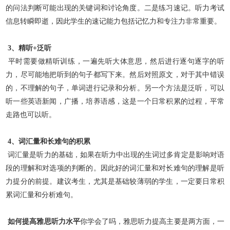
的问法判断可能出现的关键词和讨论角度。二是练习速记。听力考
试
信息转瞬即逝，因此学生的速记能力包括记忆力和专注力非常重要。
3、精听+泛听
平时需要做精听训练，一遍先听大体意思，然后进行逐句逐字的听
力，尽可能地把听到的句子都写下来。然后对照原文，对于其中错误
的，不理解的句子，单词进行记录和
分析。另一个方法是泛听，可以
听一些英语新闻，广播，培养语感，这是一个日常积累的过程，平常
走路也可以听。
4、词汇量和长难句的积累
词汇量是听力的基础，如果在听力中出现的生词过多肯定是影响对语
段的理解和对选项的判断的。因此好的词汇量和对长难句的理解是听
力提分的前提。建议考生，尤其是基础较薄弱的学生，一定要日常
积
累词汇量和分析难句。
如何提高雅思听力水平
你学会了吗，雅思听力提高主要是两方面，一