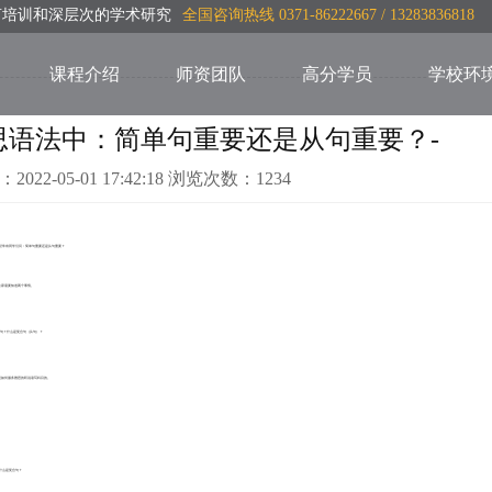
言培训和深层次的学术研究
全国咨询热线 0371-86222667 / 13283836818
课程介绍
师资团队
高分学员
学校环
思语法中：简单句重要还是从句重要？-
：2022-05-01 17:42:18 浏览次数：1234
 经常有同学们问：简单句重要还是从句重要？
大家需要知道两个事情。
句？什么是复合句（从句）？
是如何服务雅思的听说读写科目的。
什么是复合句？