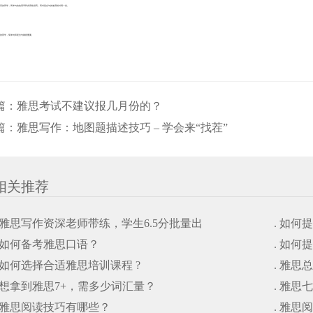
不高的同学，简单句的使用率和实用性很高，而对复合句的使用相对弱一些。
高的同学，简单句和复合句都很重要。
篇：
雅思考试不建议报几月份的？
篇：
雅思写作：地图题描述技巧 – 学会来“找茬”
相关推荐
. 雅思写作资深老师带练，学生6.5分批量出
. 如
. 如何备考雅思口语？
. 如
. 如何选择合适雅思培训课程 ?
. 雅思
. 想拿到雅思7+，需多少词汇量？
. 雅
. 雅思阅读技巧有哪些？
. 雅思