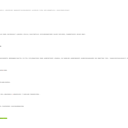
的
涉及
中
Z
小，主要涉及词性问题等。例如根据前后两个空的关系推向答案的词性等。也会涉及通过词性，同义替换。但是听力主要的解题不在语法上，还是依靠大家的硬实力和其他技巧。
中会有一定的影响，但是口语的表达的句子，也主要以简单句，定语从句为主。表达的句子难度不会太高，大家口语主要的问题是词汇熟悉度，表达合适度，和反应力流利度上。语法难度要求不是非常高，注重小错误，勤加练习。
写作：
助的科目是阅读和写作。雅思阅读的解题也不主要在于语法，词汇大于语法，词汇
同义
替换的技巧性很强。简单题型，或者需要分数不高的同学，以词的基础为主。但是一些难度较大题型，或者需要分数较高的同学，是会需要对长难句的结构比较清晰。长难句一般都是不可能是一个简单句，一定是由复合句和并列句组合出来的
“难”句子。
的需求是
Z
为直接的，
同学主要重心应该再简单句。
，简单句＋少量的合适的复合句（
Z
主要的是语法丰富度，不一定是靠从句提现，而是靠多重方式呈现的。）
学生，语法多样性要求较高，从句知识当然也要掌握的非常熟练。
重要性远大于复合句
。