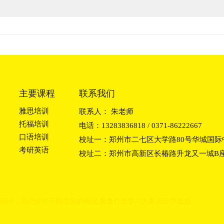
主要课程
联系我们
雅思培训
联系人： 朱老师
托福培训
电话：13283836818 / 0371-86222667
口语培训
校址一：郑州市二七区大学路80号华城国际中
考研英语
校址二：郑州市高新区长椿路升龙又一城B座2
训班
，我们
针对不同学员的情况,量身打造学习方
案及留学规划。