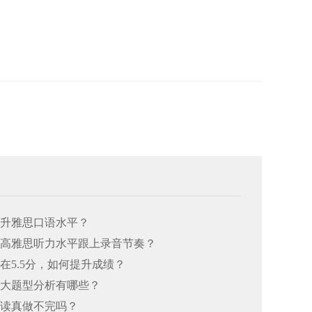
何提升雅思口语水平？
何提高雅思听力水平跟上录音节奏？
总在5.5分，如何提升成绩？
思七大题型分析有哪些？
阅读真做不完吗？