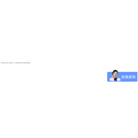
所以，需要大家在语法上对英语成分，主宾表同定状补以及从句结构比较熟悉。