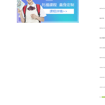
雅思语法在听力
语法之于口语：
雅思语法在口语
语法之于阅读和
雅思语法主要辅
雅思写作对语法
●分数
6
分以下的
●分数
6
分的学生
●分数
6.5
以上的
综上，
简单句的