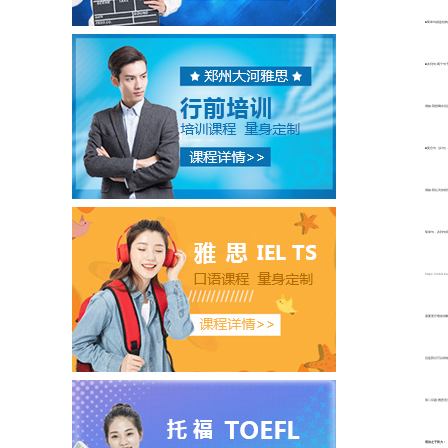
■简单句就是结
■并列句
:
两个句
例如
:
我想喝水但
■复合句（从句）
例如
:
我认为你很
简单句，并列句
https://mbd
需要更仔细的讲
但是我们可以得
第二问题
:
雅思语
语法之于听力：