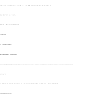
构简单的句子。英语的句子除特殊句型以外之分
:
简单句，并列句和复合句（从句）。所以，只要这个句子我们判断出来不是并列句结构和复合句结构，它就是简单句了。
子通过一个逻辑并列词并到一起的句子，就是并列句。
是我没有钱买。两个完整的句子通过但是这个词并列到一起了。
:
一句话套了一句话。
伟大。一句话中又套了一句“你很伟大”。
和复合句更加详细的讲解在往期
“如何较为轻松的搞定语法”
.baidu.com/newspage/data/landingshare?preview=1&pageType=1&isBdboxFrom=1&context=%7B%22nid%22%3A%22news_9650286133825394314%22%2C%22sourceFrom%22%3A%22bjh%22%7D
解的可以前去学习哦～
知道一个重要的结论：并列句和复合句都是依靠简单句组合而来的，只是加了一些连接规则和连接词。所以，简单句的重要性一定是大于并列句和复合句的，因为简单句是后两种句子的根基。
法如何服务于雅思的听写读写科目的？