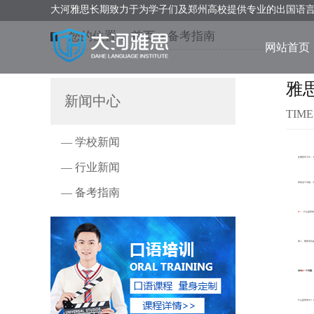
大河雅思长期致力于为学子们及郑州高校提供专业的出国语
您的位置：
首页
>
备考指南
网站首页
雅
新闻中心
TIME
— 学校新闻
在雅思学习中，
— 行业新闻
回答这个问题，
— 备考指南
D一
，什么是简单
第二，雅思语法
首先
D一
个问题
:
什么是简单句？