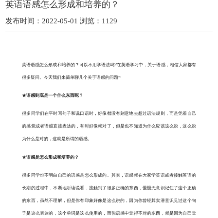
英语语感怎么形成和培养的？
发布时间：2022-05-01 浏览：1129
英语语感怎么形成和培养的？可以不用学语法吗
?
在英语学习中，关于语感，相信大家都有
很多疑问。今天我们来简单聊几个关于语感的问题
~
★语感到底是一个什么东西呢？
很多同学们在平时写句子和说口语时，好像都没有刻意地去想过语法规则，而是凭着自己
的感觉或者语感直接表达的，有时好像就对了，但是也不知道为什么应该这么说，这么说
为什么是对的，这就是所谓的语感。
★
语感是怎么形成和培养的？
很多同学也不明白自己的语感是怎么形成的。其实，语感就在大家学英语或者接触英语的
长期的过程中，不断地听读说看，接触到了很多正确的东西，慢慢无意识记住了这个正确
的东西，虽然不理解，但是你有印象好像是这么说的，因为你曾经其实潜意识见过这个句
子是这么表达的，这个单词是这么使用的，而你语感中觉得不对的东西，就是因为自己觉