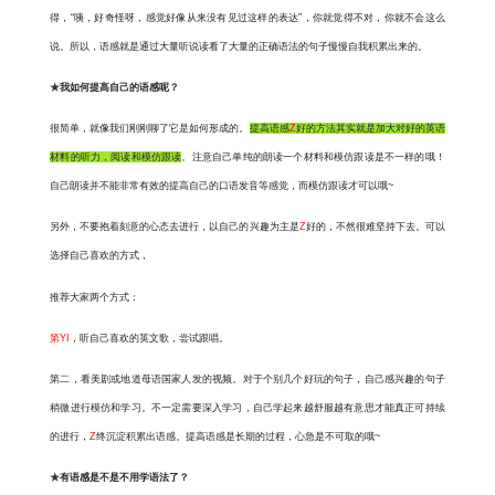
得，
“咦，好奇怪呀，感觉好像从来没有见过这样的表达”，你就觉得不对，你就不会这么
说。所以，语感就是通过大量听说读看了大量的正确语法的句子慢慢自我积累出来的。
★
我如何提高自己的语感呢？
很简单，就像我们刚刚聊了它是如何形成的。
提
高语感
Z
好的方法其实就是加大对好的英语
材料的听力，阅读和模仿跟读
。注意自己单纯的朗读一个材料和模仿跟读是不一样的哦！
自己朗读并不能非常有效的提高自己的口语发音等感觉，而模仿跟读才可以哦
~
另外，不要抱着刻意的心态去进行，以自己的兴趣为主是
Z
好的，不然很难坚持下去。可以
选择自己喜欢的方式，
推荐大家两个方式：
第YI
，听自己喜欢的英文歌，尝试跟唱。
第二，看美剧或地道母语国家人发的视频。对于个别几个好玩的句子，自己感兴趣的句子
稍微进行模仿和学习。不一定需要深入学习，自己学起来越舒服越有意思才能真正可持续
的进行，
Z
终沉淀积累出语感。提高语感是长期的过程，心急是不可取的哦
~
★
有语感是不是不用学语法了？