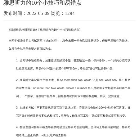
雅思听力的10个小技巧和易错点
发布时间：2022-05-09 浏览：1294
#郑州雅思培训哪家好#【雅思听力的10个小技巧和易错点】
当同学们准备听力考试甚至考试的过程中，总会出现一些自己都没意识到，但却不应该有的错误。
如果有类似问题希望大家引以为戒。
1.
当考试中较难部分，如果你没理解某个题，甚至错过一些，保持冷静，一个好的心态可以
让你正常发挥。只需作对
40
题中的
23
个即可得
6分，即使是7分也可以错10
个题。
2.
做题时要牢记题目字数要求，是
no more than two words
还是
one word only.
是不是允
许写数字等，
no more than two words and/or a number
也不是说每个空都需要达到两个单
词，一个数字。这些细节很简单，但是在考试的时候却很容易忽略。所以一定要注意。
3.
在纸笔考试中不要直接把答案写到答题纸上面。音频结束会给你
10
分钟时间誊写答案。誊
写答案的时候注意答案格式和拼写，单复数，确保拼写工整，英式拼写和美式拼写都接受。
4.
在填空题写答案和检查答案的时候注意答案句语法结构。当你写上答案词的时候，答案句
在语法上是正确的，可以以此来检查答案。