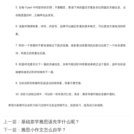
5.
在每个
part
中间暂停的空隙，不要翻页，看接下来的题目尽量多的记得题目关键信息。当
你熟悉题目时，正确率也会变高。
6.
读题时预测答案，词性，内容等。如果可以确定答案的基本格式，可以更加方便地找到答
案。
7.
听到一个答案时不要轻易错过下面的音频。很多看似答案词的后面往往跟了一个转折逻辑
词，而真正的答案在后面。
8.
听题时也要关注下一题的关键信息。你有可能没听到答案或者错过这个题目，这时你应该
能够快速意识到并转移到下一题。
9.
当你没听到答案时应该适当的猜答案，答案不要空着。
10.
在听力训练过程中，可以听一些非英式口音。美音，澳音等都可能在音频中遇到。
希望大家都可以在听力练习过程中注意这些细节点，刻意练习，提高自己的成绩。
上一篇：
基础差学雅思该先学什么呢？
下一篇：
雅思小作文怎么自学？