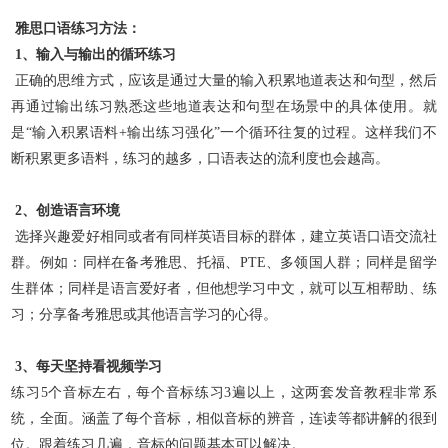
雅思口语练习方法：
1、输入与输出的循环练习
正确的思维方式，应该是通过大量的输入积累地道表达和句型，然后
再通过输出练习熟悉这些地道表达和句型在场景中的具体使用。就
是“输入积累语料+输出练习强化”一个循
环往复的过程。这样我们不
断积累更多语料，练习的越多，口语表达的流利度也会越高。
2、创造语言环境
选择兴趣爱好相同或者有同样英语目标的群体，建立英语口语交流社
群。例如：同样在备考雅思、托福、PTE、多领国人群；同样是留学
生群体；同样是语言爱好者，但他想学习
中文，就可以互相帮助、练
习；分享备考雅思或其他语言学习的心得。
3、每天坚持看视频学习
练习5个音标左右，每个音标练习3遍以上，这两套发音教程非常系
统，全面。涵盖了每个音标，相似音标的辨音，连读等都讲解的很到
位。跟着练习几
遍，音标的问题基本可以解决。