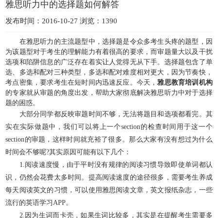
雅思听力中的选择题如何解答
发布时间：2016-10-27 浏览：1390
在雅思听力的主流题型中，选择题是令众多考生头疼的题型，因
为该题型对于考生的理解能力有着很高的要求，而审题量大以及干扰
选项和陷阱信息的广泛存在着实让人觉得无从下手。选择题包含了单
选、多选和配对三种类型，多选和配对难度相对更大，因为节奏快，
考点密集，要求考生在短时间内迅速反应。今天，
雅思教育培训机构
的专家就从审题的角度出发，帮助大家彻底解决雅思听力中对于选择
题的困惑。
大部分同学都反映审题时间不够，无法将题目和选项都看完。其
实在实际做题中，我们可以将上一个section的检查时间用于这一个
section的审题，这样时间就充裕了很多。那么大家有没有想过为什么
时间会不够呢?其实原因可能有以下几个：
1.阅读速度慢，由于平时没有规律的阅读习惯导致即使单词都认
识，仍然会花费太多时间。提高阅读速度的途径很多，需要考生养成
每天阅读英文的习惯，可以使用雅思阅读文章，英文报纸杂志，一些
流行的英语学习APP。
2.因为生词而卡壳，如果生词比较多，其实是在提醒考生需要多