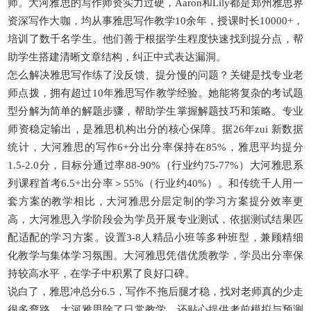
师。大河雅思的写作师资实力过硬，Aaron和Lily都是郑州雅思界
资深写作大咖，均从事雅思写作教学10余年，授课时长10000+，
培训了数千名学生。他们善于根据学生程度快速找到提分点，帮
助学生搭建清晰文章结构，纠正中式表达漏洞。
怎么解决雅思写作练了没反馈、提分慢的问题？关键是找专业老
师点拨，拥有超过10年雅思写作教学经验。她能将复杂的考试题
型分解为简单的解题步骤，帮助学生掌握解题技巧和策略。专业
师资稳定输出，是雅思机构出分的核心保障。据26年zui
新数据
统计，大河雅思的写作6+分出分率保持在85%，雅思平均提分
1.5-2.0分，目标分通过率88-90%（行业约75-77%）大河雅思系
列课程首考6.5+出分率＞55%（行业约40%）。和传统千人用一
套方案的教学相比，大河雅思分层定制的学习方案提分效率更
高，大河雅思入学阶段会为学员开展专业测试，依据测试结果匹
配适配的学习方案。设置3-8人精品小班等多种班型，兼顾精细
化教学与集体学习氛围。大河雅思凭借优质教学，学员出分率保
持较高水平，在学子中积累了良好口碑。
说白了，雅思冲总分6.5，写作不拖后腿才稳，找对老师真的少走
很多弯路。大河雅思除了日常教学，还贴心提供考前模拟与预测