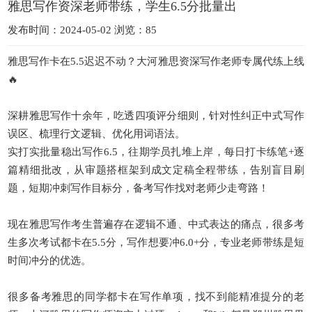
雅思写作资深老师带练，学生6.5分批量出
发布时间：2024-05-02 浏览：85
雅思写作卡在5.5迟迟不动？大河雅思资深写作老师专属代练上线
🔥
深耕雅思写作十余年，吃透四项评分细则，针对性纠正中式写作
误区、梳理行文逻辑、优化用词语法。
实打实批量稳出写作6.5，往期学员扎堆上岸，每日打卡练笔+逐
篇精细批改，从审题搭框架到成文定稿全程带练，告别盲目刷
题，短期冲刺写作目标分，备考写作找对老师少走弯路！
现在雅思写作考生普遍存在逻辑不通、中式表达的痛点，很多考
生多次考试都卡在5.5分，写作想要冲6.0+分，专业老师带练是短
时间冲分的优选。
很多备考雅思的同学都卡在写作单项，找不到能精准提分的老