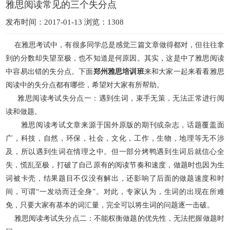
雅思阅读常见的三个失分点
发布时间：2017-01-13 浏览：1308
在雅思考试中，有很多同学总是感觉三篇文章做得都对，但往往拿
到的分数却失望至极，也不知道是何原因。其实，这是中了雅思阅读
中容易出错的失分点。下面
郑州雅思培训班
来和大家一起来看看雅思
阅读中的失分点都有哪些，希望对大家有所帮助。
雅思阅读考试失分点一：遇到生词，束手无策，无法正常进行阅
读和做题。
雅思阅读考试文章来源于国外原版的期刊或杂志，话题覆盖面
广，科技，自然，环保，社会，文化，工作，生物，地理等无不涉
及，所以遇到生词在情理之中。但一部分烤鸭遇到生词后就信心全
失，慌乱至极，打破了自己原有的阅读节奏和速度，做题时也因为生
词被卡壳，结果题目不仅没有解出，还影响了后面的做题速度和时
间，可谓“一发动而迁全身”。对此，专家认为，生词的出现在所难
免，只要大家有基本的词汇量，完全可以将生词的问题逐一击破。
雅思阅读考试失分点二：不能权衡做题的优先性，无法把握做题时