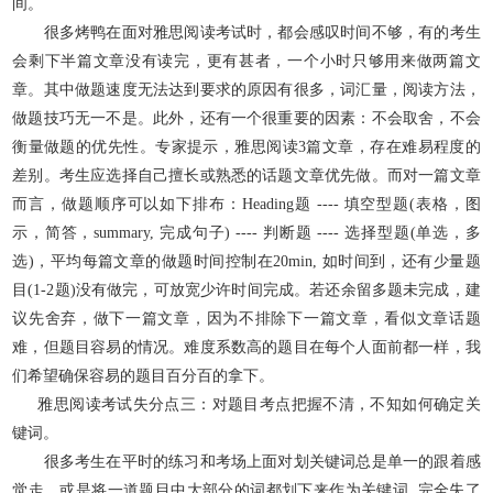
间。
很多烤鸭在面对雅思阅读考试时，都会感叹时间不够，有的考生
会剩下半篇文章没有读完，更有甚者，一个小时只够用来做两篇文
章。其中做题速度无法达到要求的原因有很多，词汇量，阅读方法，
做题技巧无一不是。此外，还有一个很重要的因素：不会取舍，不会
衡量做题的优先性。专家提示，雅思阅读3篇文章，存在难易程度的
差别。考生应选择自己擅长或熟悉的话题文章优先做。而对一篇文章
而言，做题顺序可以如下排布：Heading题 ---- 填空型题(表格，图
示，简答，summary, 完成句子) ---- 判断题 ---- 选择型题(单选，多
选)，平均每篇文章的做题时间控制在20min, 如时间到，还有少量题
目(1-2题)没有做完，可放宽少许时间完成。若还余留多题未完成，建
议先舍弃，做下一篇文章，因为不排除下一篇文章，看似文章话题
难，但题目容易的情况。难度系数高的题目在每个人面前都一样，我
们希望确保容易的题目百分百的拿下。
雅思阅读考试失分点三：对题目考点把握不清，不知如何确定关
键词。
很多考生在平时的练习和考场上面对划关键词总是单一的跟着感
觉走，或是将一道题目中大部分的词都划下来作为关键词, 完全失了