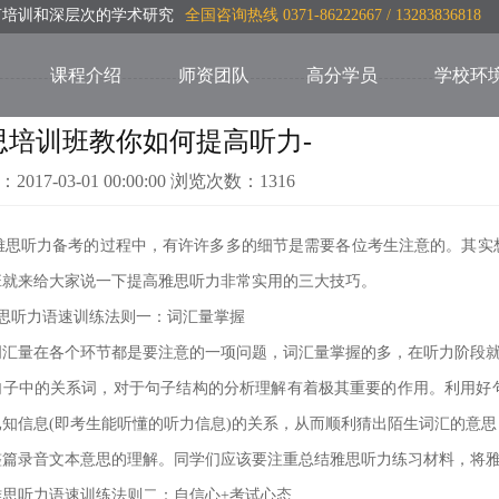
言培训和深层次的学术研究
全国咨询热线 0371-86222667 / 13283836818
课程介绍
师资团队
高分学员
学校环
思培训班教你如何提高听力-
：2017-03-01 00:00:00 浏览次数：1316
思听力备考的过程中，有许许多多的细节是需要各位考生注意的。其实
班就来给大家说一下提高雅思听力非常实用的三大技巧。
听力语速训练法则一：词汇量掌握
量在各个环节都是要注意的一项问题，词汇量掌握的多，在听力阶段就
中的关系词，对于句子结构的分析理解有着极其重要的作用。利用好句
已知信息(即考生能听懂的听力信息)的关系，从而顺利猜出陌生词汇的意
整篇录音文本意思的理解。同学们应该要注重总结雅思听力练习材料，将雅
听力语速训练法则二：自信心+考试心态