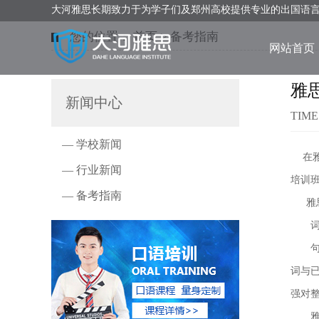
大河雅思长期致力于为学子们及郑州高校提供专业的出国语
您的位置：
首页
>
备考指南
网站首页
雅
新闻中心
TIME
— 学校新闻
在雅
— 行业新闻
培训
— 备考指南
雅思
词汇
句子
词与
强对
雅思