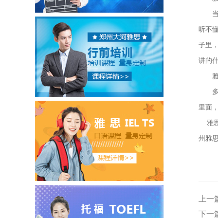
当出
听不
子里
讲的
雅思
多听
里面
雅思
州雅
上一
下一