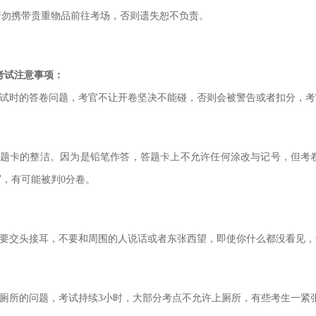
请勿携带贵重物品前往考场，否则遗失恕不负责。
考试注意事项：
考试时的答卷问题，考官不让开卷坚决不能碰，否则会被警告或者扣分，
答题卡的整洁。因为是铅笔作答，答题卡上不允许任何涂改与记号，但考
写，有可能被判0分卷。
不要交头接耳，不要和周围的人说话或者东张西望，即使你什么都没看见，
上厕所的问题，考试持续3小时，大部分考点不允许上厕所，有些考生一紧