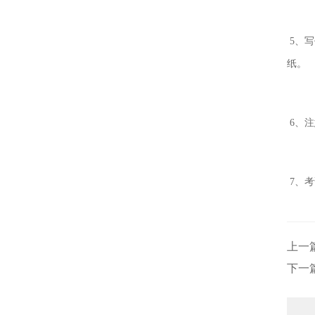
5、写
纸。
6、
7、
上一
下一