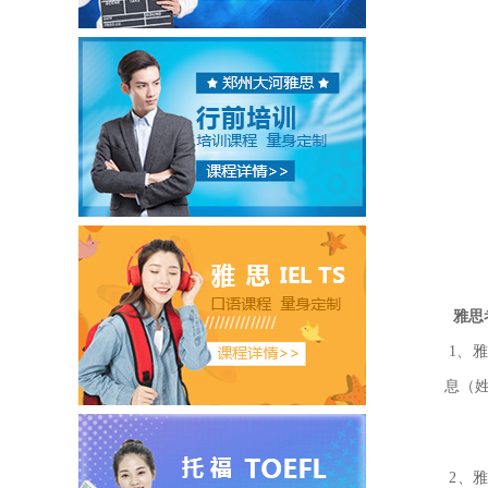
雅思
1、
息（
2、