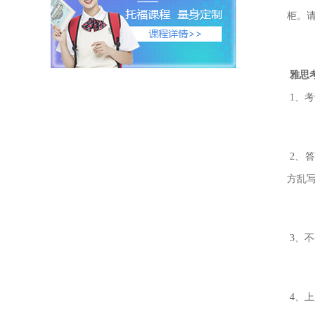
柜。
雅思
1、
2、
方乱
3、
4、