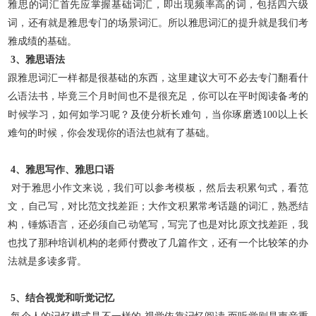
雅思的词汇首先应掌握基础词汇，即出现频率高的词，包括四六级
词，还有就是雅思专门的场景词汇。所以雅思词汇的提升
就是我们考
雅成绩的基础
。
3、雅思语法
跟雅思词汇一样都是很基础的东西，这里建议大可不必去专门翻看什
么语法书，毕竟三个月时间也不是很充足，你可以在平时阅读备考的
时候学习，如何如学习呢？及使分析长难句，当你琢磨
透100以上长
难句的时候，你会发现你的语法也就有了基础。
4、雅思写作、雅思口语
对于雅思小作文来说，我们可以参考模板，然后去积累句式，看范
文，自己写，对比范文找差距；大作文积累常考话题的词汇，熟悉结
构，锤炼语言，还必须自己动笔写，写完了也
是对比原文找差距，我
也找了那种培训机构的老师付费改了几篇作文，还有一个比较笨的办
法就是多读多背。
5、结合视觉和听觉记忆