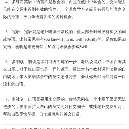
4、多练习英语：语言不是教会的，而是在使用中学会的。交际能力
只能在交际中得到
有效的培养。一个语言学习者应具有强烈的语言交
际的欲望，应力争语言训练的各
种机会。
5、冗语：冗语就是老外嘴里经常说的，但大部分时候没有实义的词
或短语。比较常见的有you know, I mean, well, actually等。是你如果加
冗语，会听起来更自然，加点冗
语就会变成Well。
6、多朗读：朗读是练习口语关键的一步，老话说得好，书读百遍其
义自现，对于练口语也是一样的道理。通过对书本教材课外读物的自
由朗读，带入英语情景中的英文思维习惯
，会让你自然而然习得一口
流利的口语。
7、多社交：口语是要用来交际的，你整天闷在一个小圈子里是无法
进步的，要学会扩大自己的英文同好社交圈子，或找老外交换学习，
帮助自己尽快掌握一口地道流利的英文口
语。