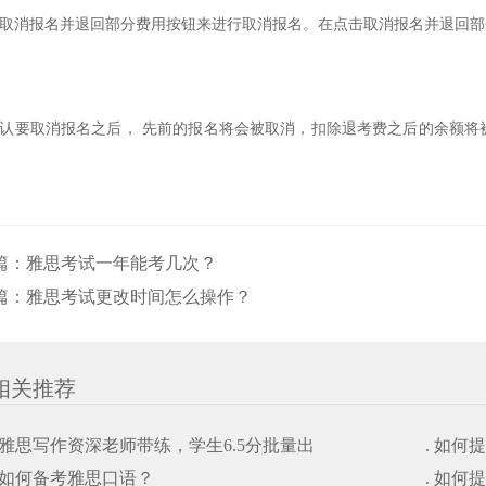
点击取消报名并退回部分费用按钮来进行取消报名。在点击取消报名并退回
在确认要取消报名之后， 先前的报名将会被取消，扣除退考费之后的余额
。
篇：
雅思考试一年能考几次？
篇：
雅思考试更改时间怎么操作？
相关推荐
. 雅思写作资深老师带练，学生6.5分批量出
. 如
. 如何备考雅思口语？
. 如