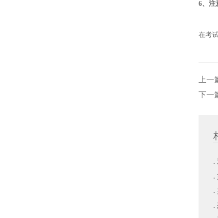
6、注
在考
上一
下一