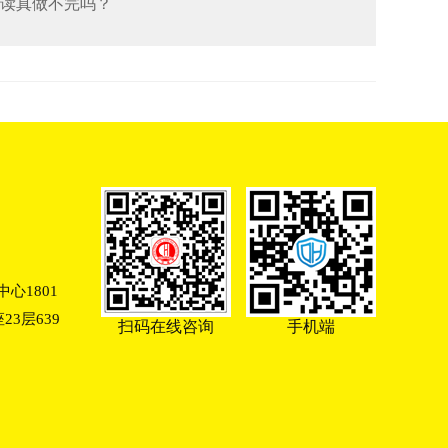
阅读真做不完吗？
心1801
3层639
扫码在线咨询
手机端