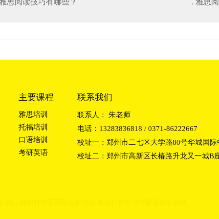
. 雅思阅读技巧有哪些？
. 雅思
主要课程
联系我们
雅思培训
联系人： 朱老师
托福培训
电话：13283836818 / 0371-86222667
口语培训
校址一：郑州市二七区大学路80号华城国际中
考研英语
校址二：郑州市高新区长椿路升龙又一城B座2
训班
，我们
针对不同学员的情况,量身打造学习方
案及留学规划。