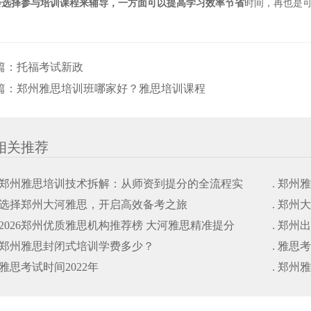
会选择参与培训课程来辅导，一方面可以提高学习效率节省
时间，再也是
篇：
托福考试新政
篇：
郑州雅思培训班哪家好？雅思培训课程
相关推荐
. 郑州雅思培训技术拆解：从师资到提分的全流程实
. 郑
. 选择郑州大河雅思，开启高效备考之旅
. 郑
操
操
. 2026郑州优质雅思机构推荐榜 大河雅思精准提分
. 郑
. 郑州雅思封闭式培训学费多少？
. 雅思
. 雅思考试时间2022年
. 郑