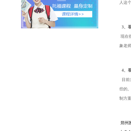
人这
3、
现在
象老师
4、
目前
些的
制方
郑州