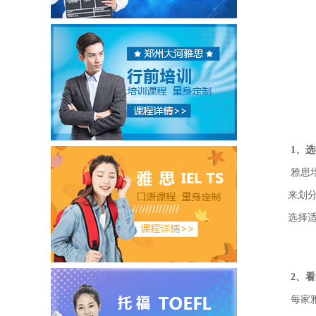
1、
雅思
来划
选择
2、
每家