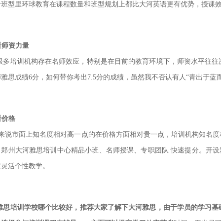
个班型里环球教育在课程数量和班型规划上都比大河英语更
有优势，授课
看师资力量
很多培训机构存在名师效应，特别是在目前的教育环境下，师资水平往往
雅思成绩6分，如何带你考出7.5分的成绩，虽然我不否认
有人“青出于蓝
看价格
来说市面上知名度相对高一点的在价格方面相对贵一点，培训机构知名度
。郑州大河雅思培训中心精品小班、名师授课、专职团队
快速提分。开设
案灵活个性教学。
雅思培训学校
哪个比较好
，推荐大家了解下大河雅思，由于学员的学习基