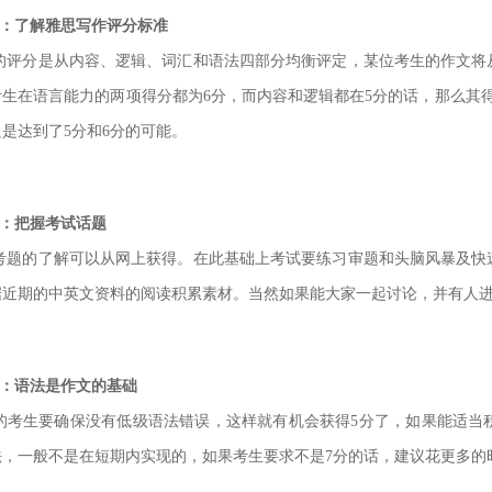
2：了解雅思写作评分标准
的评分是从内容、逻辑、词汇和语法四部分均衡评定，某位考生的作文将
考生在语言能力的两项得分都为6分，而内容和逻辑都在5分
的话，那么其得
是达到了5分和6分的可能。
3：把握考试话题
考题的了解可以从网上获得。在此基础上考试要练习审题和头脑风暴及快
据近期的中英文资料的阅读积累素材。当然如果能大家一起
讨论，并有人
4：语法是作文的基础
的考生要确保没有低级语法错误，这样就有机会获得5分了，如果能适当积
法，一般不是在短期内实现的，如果考生要求不是7分的话，
建议花更多的