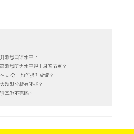
何提升雅思口语水平？
何提高雅思听力水平跟上录音节奏？
总在5.5分，如何提升成绩？
思七大题型分析有哪些？
阅读真做不完吗？