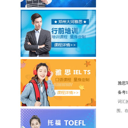
雅思
备考
词汇
围。