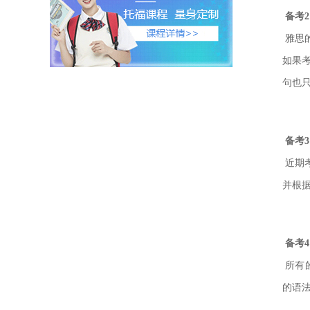
备考
雅思
如果
句也只
备考
近期
并根
备考
所有
的语