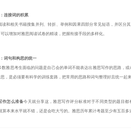
5：连接词的积累
阅读和相关书籍搜集并列、转折、举例和因果四部分常见短语，并区分其
，可以增加对雅思阅读试卷的精读，把握衔接手段的多样化。
5：词句和构思的统一
多数雅思考生面临的问题是自己会的单词不能表达出雅思写作的思路，或
雅思，是必须要有科学的训练套路，把常用的思路和词句整
理好且统一起
写作怎么准备
今天就分享这，雅思写作评分标准对于不同类型的题目都
，就算本来水平就不错，还是会吃大亏的。雅思历年累计考题
至少有五百多