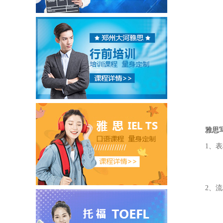
雅思
1、
2、