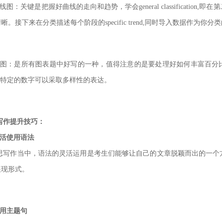
线图：关键是把握好曲线的走向和趋势，学会general classificat
清晰。接下来在分类描述
每个阶段的specific trend,同时导入数据作为你
饼图：是所有图表题中好写的一种，值得注意的是要处理好如何丰富百分比
。特定的数字可以采取多样性的表
达。
写作提升技巧：
灵活使用语法
思写作当中，语法的灵活运用是考生们能够让自己的文章脱颖而出的一个
展现形式。
巧用主题句