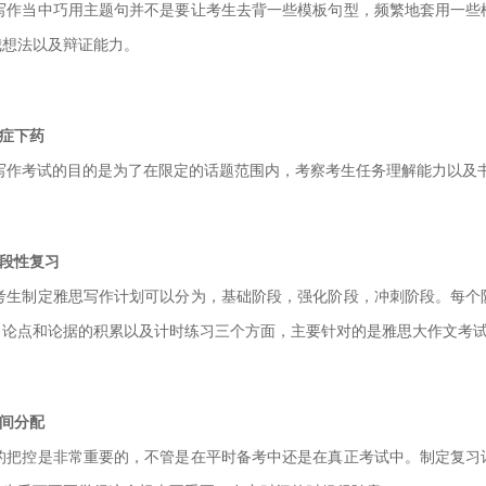
写作当中巧用主题句并不是要让考生去背一些模板句型，频繁地套用一些
我想法以及辩证能力。
对症下药
写作考试的目的是为了在限定的话题范围内，考察考生任务理解能力以及
阶段性复习
考生制定雅思写作计划可以分为，基础阶段，强化阶段，冲刺阶段。每个
，论点和论据的积累以及计时练习
三个方面，主要针对的是雅思大作文考
时间分配
的把控是非常重要的，不管是在平时备考中还是在真正考试中。制定复习