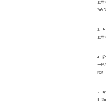
雅思
的自
3、
雅思
4、
一般
积累
5、
时间