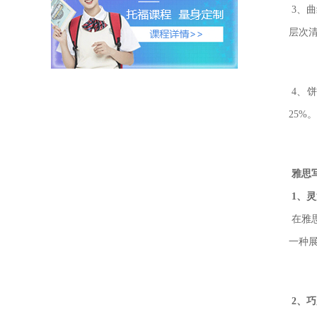
3、曲
层次
4、
25%
雅思
1、
在雅
一种
2、