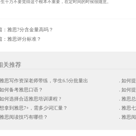
考生千万不要觉得这个根本不重要
，在定时间的时候很随意。
篇：
雅思7分含金量高吗？
篇：
雅思评分标准？
相关推荐
. 雅思写作资深老师带练，学生6.5分批量出
. 如
. 如何备考雅思口语？
. 如
. 如何选择合适雅思培训课程 ?
. 雅思
. 想拿到雅思7+，需多少词汇量？
. 雅
. 雅思阅读技巧有哪些？
. 雅思