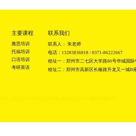
主要课程
联系我们
雅思培训
联系人： 朱老师
托福培训
电话：13283836818 / 0371-86222667
口语培训
校址一：郑州市二七区大学路80号华城国际中
考研英语
校址二：郑州市高新区长椿路升龙又一城B座2
训班
，我们
针对不同学员的情况,量身打造学习方
案及留学规划。