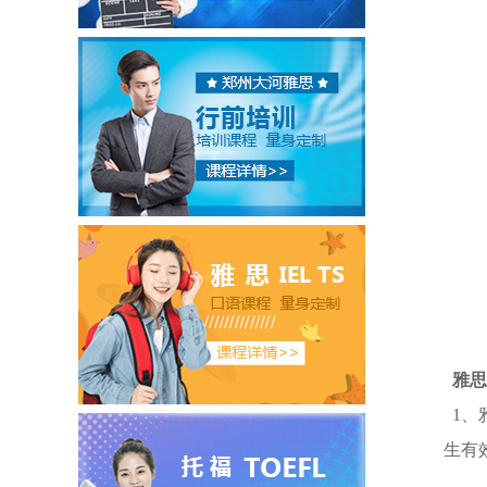
雅思
1、
生有