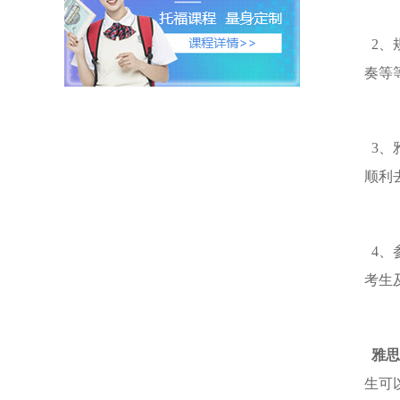
2、
奏等
3、
顺利
4、
考生
雅思
生可