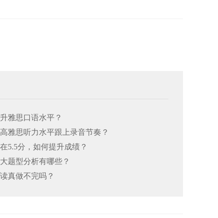
何提升雅思口语水平？
何提高雅思听力水平跟上录音节奏？
总在5.5分，如何提升成绩？
思七大题型分析有哪些？
阅读真做不完吗？